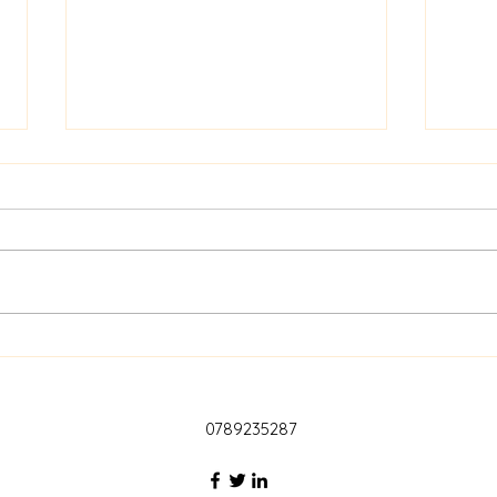
オーラソーマレベル１で学ぶ
好き
こと・得られるもの
マで
と心
0789235287