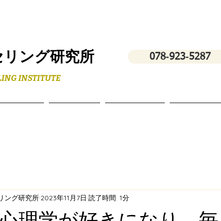
セリング研究所
078‐923‐5287
ING INSTITUTE
フィール
スクール
講演・研修
お問い合わ
セリング研究所
2023年11月7日
読了時間: 1分
心理学が好きになり、毎