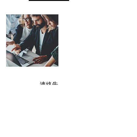
連絡先
0789235287
info@kumi-mc.com