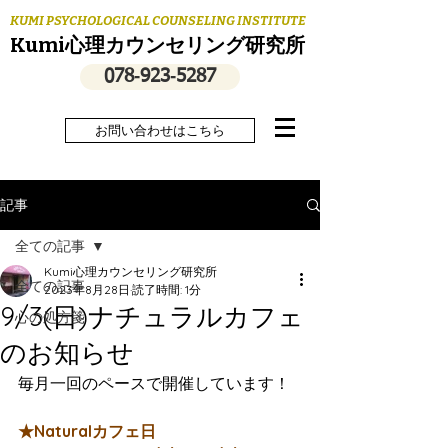
KUMI PSYCHOLOGICAL COUNSELING INSTITUTE
Kumi心理カウンセリング研究所
078‐923‐5287
お問い合わせはこちら
記事
全ての記事
Kumi心理カウンセリング研究所
全ての記事
2023年8月28日
読了時間: 1分
9/3(日)ナチュラルカフェ
心の処方箋
のお知らせ
毎月一回のペースで開催しています！
★Naturalカフェ日