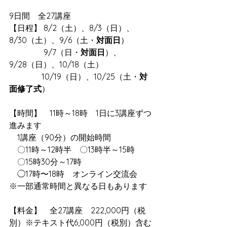
9日間　全27講座
【日程】 8/2（土）、8/3（日）、
8/30（土）、9/6（土・
対面日
）
　　　　 9/7（日・
対面日
）、
9/28（日）、10/18（土）
　　　　10/19（日）、10/25（土・
対
面修了式
）
【時間】　11時～18時　1日に3講座ずつ
進みます
　1講座（90分）の開始時間
　〇11時～12時半　〇13時半～15時
　〇15時30分～17時
　◯17時〜18時　オンライン交流会
※一部通常時間と異なる日もあります
【料金】　全27講座　222,000円（税
別）※テキスト代6,000円（税別）含む