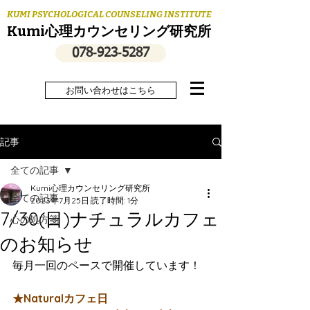
KUMI PSYCHOLOGICAL COUNSELING INSTITUTE
Kumi心理カウンセリング研究所
078‐923‐5287
お問い合わせはこちら
記事
全ての記事
Kumi心理カウンセリング研究所
全ての記事
2023年7月25日
読了時間: 1分
7/30(日)ナチュラルカフェ
心の処方箋
のお知らせ
毎月一回のペースで開催しています！
★Naturalカフェ日