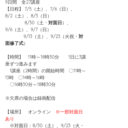
9日間　全27講座
【日程】 7/5（土）、7/6（日）、
8/2（土）、8/3（日）
　　　　 8/30（土・
対面日
）、
9/6（土）、9/7（日）
　　　　9/13（土）、9/23（火祝・
対
面修了式
）
【時間】　11時～18時30分　　1日に3講
座ずつ進みます
　1講座（2時間）の開始時間　〇11時～
13時　〇14時～16時
　〇16時30分～18時30分
※欠席の場合は録画配信
【場所】　オンライン　
※一部対面日
あり
　※対面日：8/30（土）、9/23（火・