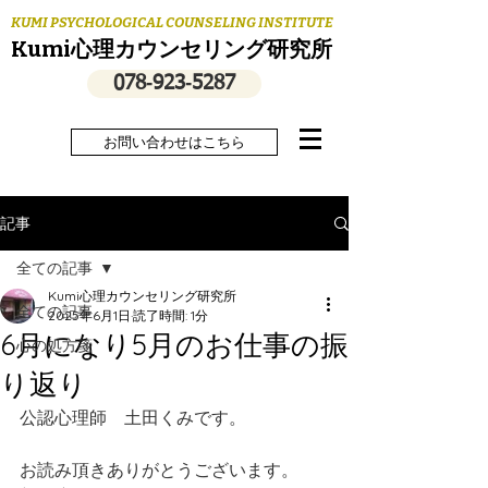
KUMI PSYCHOLOGICAL COUNSELING INSTITUTE
Kumi心理カウンセリング研究所
078‐923‐5287
お問い合わせはこちら
記事
全ての記事
Kumi心理カウンセリング研究所
全ての記事
2025年6月1日
読了時間: 1分
6月になり5月のお仕事の振
心の処方箋
り返り
公認心理師　土田くみです。
お読み頂きありがとうございます。