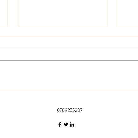
オーラソーマレベル１で学ぶ
好き
こと・得られるもの
マで
と心
0789235287