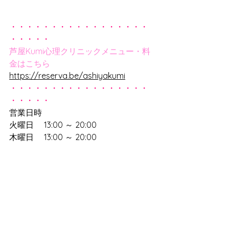
・・・・・・・・・・・・・・・・・
・・・・・
芦屋Kumi心理クリニックメニュー・料
金はこちら
https://reserva.be/ashiyakumi
・・・・・・・・・・・・・・・・・
・・・・・
営業日時
火曜日　 13:00 ～ 20:00　
木曜日　 13:00 ～ 20:00　
日曜日（第二日曜のみ）　10:00 ～ 
18:00　祝日　　 定休日
※5週目のある営業日はお休みとなりま
す
TEL：0797-78-8705