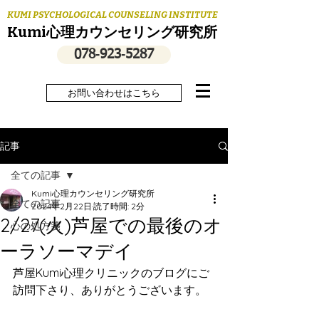
KUMI PSYCHOLOGICAL COUNSELING INSTITUTE
Kumi心理カウンセリング研究所
078‐923‐5287
お問い合わせはこちら
記事
全ての記事
Kumi心理カウンセリング研究所
全ての記事
2024年2月22日
読了時間: 2分
2/27(火)芦屋での最後のオ
心の処方箋
ーラソーマデイ
芦屋Kumi心理クリニックのブログにご
訪問下さり、ありがとうございます。