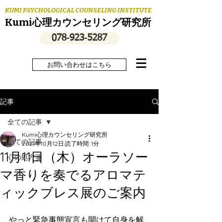
KUMI PSYCHOLOGICAL COUNSELING INSTITUTE
Kumi心理カウンセリング研究所
078‐923‐5287
お問い合わせはこちら
記事
全ての記事
Kumi心理カウンセリング研究所
全ての記事
2021年10月12日
読了時間: 1分
11月11日（木）オーラソー
心の処方箋
マ香りを奏でるアロマテ
ィックブレス展のご案内
やっと緊急事態宣言も開けて自身を解