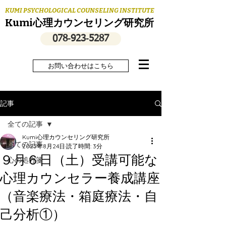
KUMI PSYCHOLOGICAL COUNSELING INSTITUTE
Kumi心理カウンセリング研究所
078‐923‐5287
お問い合わせはこちら
記事
全ての記事
Kumi心理カウンセリング研究所
全ての記事
2025年8月24日
読了時間: 3分
９月６日（土）受講可能な
心の処方箋
心理カウンセラー養成講座
（音楽療法・箱庭療法・自
己分析①）