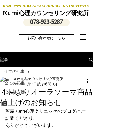
KUMI PSYCHOLOGICAL COUNSELING INSTITUTE
Kumi心理カウンセリング研究所
078‐923‐5287
お問い合わせはこちら
記事
全ての記事
Kumi心理カウンセリング研究所
全ての記事
2023年3月16日
読了時間: 1分
４月よりオーラソーマ商品
心の処方箋
値上げのお知らせ
芦屋Kumi心理クリニックのブログにご
訪問くださり、
ありがとうございます。