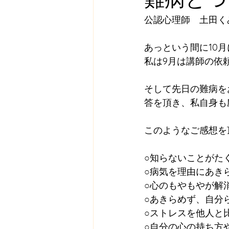
公認心理師　土田く
あっという間に10
私は9月は講師の依
そして先日の難病を
答を頂き、私自身も
このようなご感想を
○知らないことがた
○病気を理由にあき
○心のもやもやが解
○あきらめず、自分
○ストレスを他人と
○自分の心の持ち方