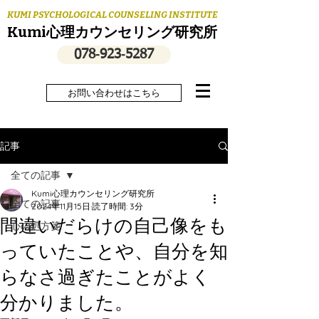
KUMI PSYCHOLOGICAL COUNSELING INSTITUTE
Kumi心理カウンセリング研究所
078‐923‐5287
お問い合わせはこちら
記事
全ての記事
Kumi心理カウンセリング研究所
全ての記事
2024年11月15日
読了時間: 3分
間違いだらけの自己像をも
心の処方箋
っていたことや、自分を知
らなさ過ぎたことがよく
分かりました。