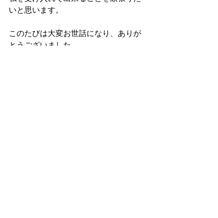
いと思います。
このたびは大変お世話になり、ありが
とうございました。
◆
今後のリクエスト・ご意見など
千葉から神戸は遠いので、オンライン
で学ぶことができて大変助かった。
しかし、体験に勝る学びなしと思うの
で、本来は全て対面で行えた方がよい
と思うのだが、今後もオンライン講座
を続けていただければありがたい。
＊＊＊＊＊＊＊＊＊＊＊＊＊＊＊＊＊
＊＊＊＊＊＊