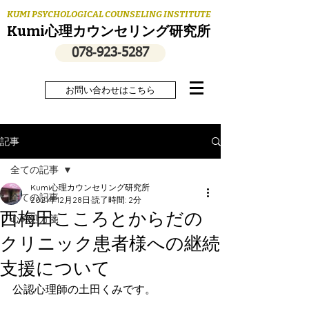
KUMI PSYCHOLOGICAL COUNSELING INSTITUTE
Kumi心理カウンセリング研究所
078‐923‐5287
お問い合わせはこちら
記事
全ての記事
Kumi心理カウンセリング研究所
全ての記事
2021年12月28日
読了時間: 2分
西梅田こころとからだの
心の処方箋
クリニック患者様への継続
支援について
公認心理師の土田くみです。