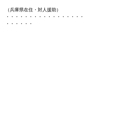
（兵庫県在住・対人援助）
・・・・・・・・・・・・・・・・・
・・・・・・
英国オーラソーマアカデミー認定コー
スの詳細は、
＞＞こちらをご覧ください
すべて表示
最新記事