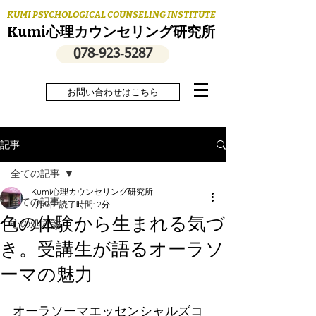
KUMI PSYCHOLOGICAL COUNSELING INSTITUTE
Kumi心理カウンセリング研究所
078‐923‐5287
お問い合わせはこちら
記事
全ての記事
Kumi心理カウンセリング研究所
全ての記事
7月9日
読了時間: 2分
色の体験から生まれる気づ
心の処方箋
き。受講生が語るオーラソ
ーマの魅力
オーラソーマエッセンシャルズコ