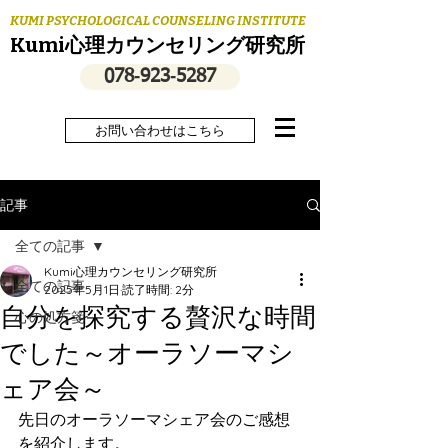
KUMI PSYCHOLOGICAL COUNSELING INSTITUTE
Kumi心理カウンセリング研究所
078‐923‐5287
お問い合わせはこちら
記事
全ての記事
Kumi心理カウンセリング研究所
全ての記事
2025年5月1日
読了時間: 2分
自分を探究する贅沢な時間
心の処方箋
でした～オーラソーマシ
ェア会～
先日のオーラソーマシェア会のご感想
を紹介します。