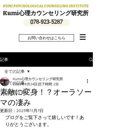
KUMI PSYCHOLOGICAL COUNSELING INSTITUTE
Kumi心理カウンセリング研究所
078‐923‐5287
お問い合わせはこちら
記事
全ての記事
Kumi心理カウンセリング研究所
全ての記事
2023年8月24日
読了時間: 2分
素敵に変身！？オーラソー
心の処方箋
マの凄み
更新日：
2023年11月7日
ブログをご覧下さって嬉しいです！あ
りがとうございます。