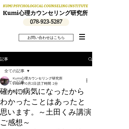
KUMI PSYCHOLOGICAL COUNSELING INSTITUTE
Kumi心理カウンセリング研究所
078‐923‐5287
お問い合わせはこちら
記事
全ての記事
Kumi心理カウンセリング研究所
全ての記事
2024年10月2日
読了時間: 2分
確かに病気になったから
心の処方箋
わかったことはあったと
思います。～土田くみ講演
ご感想～