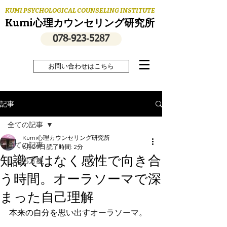
KUMI PSYCHOLOGICAL COUNSELING INSTITUTE
Kumi心理カウンセリング研究所
078‐923‐5287
お問い合わせはこちら
記事
全ての記事
Kumi心理カウンセリング研究所
全ての記事
6月29日
読了時間: 2分
知識ではなく感性で向き合
心の処方箋
う時間。オーラソーマで深
まった自己理解
本来の自分を思い出すオーラソーマ。