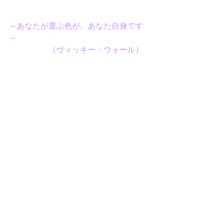
～あなたが選ぶ色が、あなた自身です
～
　　　　　（ヴィッキー・ウォール）
オーラソーマのボトルは、色と光の宝
石です。