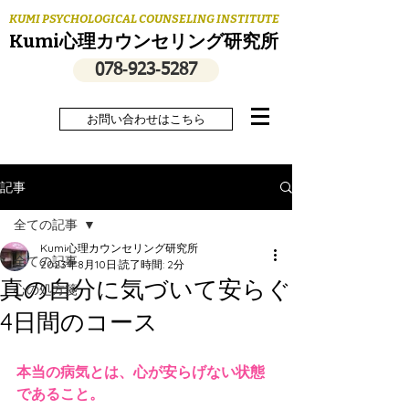
KUMI PSYCHOLOGICAL COUNSELING INSTITUTE
Kumi心理カウンセリング研究所
078‐923‐5287
お問い合わせはこちら
記事
全ての記事
Kumi心理カウンセリング研究所
全ての記事
2023年8月10日
読了時間: 2分
真の自分に気づいて安らぐ
心の処方箋
4日間のコース
本当の病気とは、心が安らげない状態
であること。