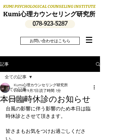
KUMI PSYCHOLOGICAL COUNSELING INSTITUTE
Kumi心理カウンセリング研究所
078‐923‐5287
お問い合わせはこちら
記事
全ての記事
Kumi心理カウンセリング研究所
全ての記事
2020年9月7日
読了時間: 1分
本日臨時休診のお知らせ
心の処方箋
台風の影響に伴う影響のため本日は臨
時休診とさせて頂きます。
皆さまもお気をつけお過ごしくださ
い。