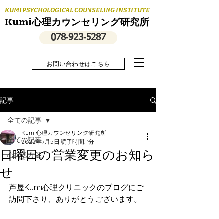
KUMI PSYCHOLOGICAL COUNSELING INSTITUTE
Kumi心理カウンセリング研究所
078‐923‐5287
お問い合わせはこちら
記事
全ての記事
Kumi心理カウンセリング研究所
全ての記事
2022年7月5日
読了時間: 1分
日曜日の営業変更のお知ら
心の処方箋
せ
芦屋Kumi心理クリニックのブログにご
訪問下さり、ありがとうございます。