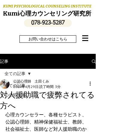
KUMI PSYCHOLOGICAL COUNSELING INSTITUTE
Kumi心理カウンセリング研究所
078‐923‐5287
お問い合わせはこちら
記事
全ての記事
公認心理師 土田くみ
全ての記事
2024年4月29日
読了時間: 3分
対人援助職で疲弊されてる
心の処方箋
方へ
心理カウンセラー、各種セラピスト、
公認心理師、精神保健福祉士、教師、
社会福祉士、医師など対人援助職のか