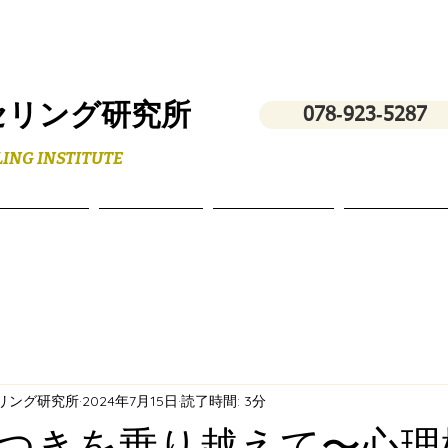
セリング研究所
078‐923‐5287
ING INSTITUTE
フィール
スクール
講演・研修
お問い合わ
セリング研究所
2024年7月15日
読了時間: 3分
つきを乗り越えて〜心理