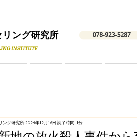
セリング研究所
078‐923‐5287
ING INSTITUTE
フィール
スクール
講演・研修
お問い合わ
セリング研究所
2024年12月16日
読了時間: 1分
新地の放火殺人事件か