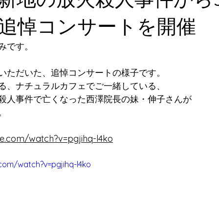
追悼コンサートを開催
みです。
いただいた、追悼コンサートの様子です。
る、ナチュラルカフェでご一緒している、
殺人事件で亡くなった西澤院長の妹・伸子さんが
。
be.com/watch?v=pgjihq-l4ko
com/watch?v=pgjihq-l4ko