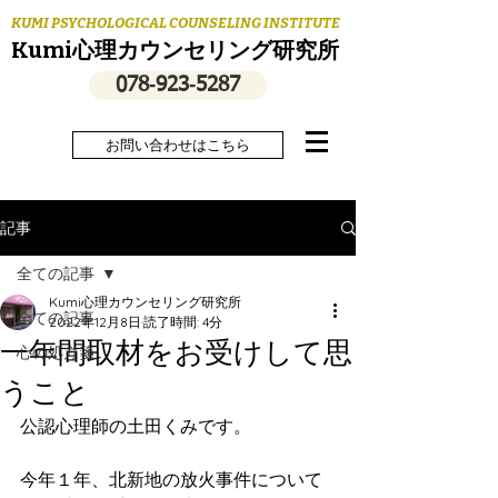
KUMI PSYCHOLOGICAL COUNSELING INSTITUTE
Kumi心理カウンセリング研究所
078‐923‐5287
お問い合わせはこちら
記事
全ての記事
Kumi心理カウンセリング研究所
全ての記事
2022年12月8日
読了時間: 4分
一年間取材をお受けして思
心の処方箋
うこと
公認心理師の土田くみです。
今年１年、北新地の放火事件について