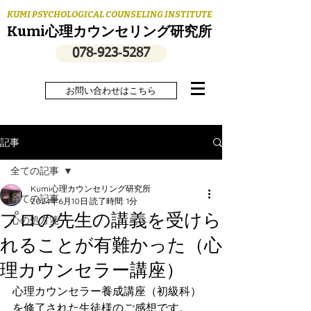
KUMI PSYCHOLOGICAL COUNSELING INSTITUTE
Kumi心理カウンセリング研究所
078‐923‐5287
お問い合わせはこちら
記事
全ての記事
Kumi心理カウンセリング研究所
全ての記事
2024年6月10日
読了時間: 1分
プロの先生の講義を受けら
心の処方箋
れることが有難かった（心
理カウンセラー講座）
心理カウンセラー養成講座（初級科）
を修了された生徒様のご感想です。