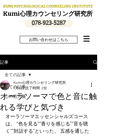
KUMI PSYCHOLOGICAL COUNSELING INSTITUTE
Kumi心理カウンセリング研究所
078‐923‐5287
お問い合わせはこちら
記事
全ての記事
Kumi心理カウンセリング研究所
全ての記事
7月2日
読了時間: 2分
オーラソーマで色と音に触
心の処方箋
れる学びと気づき
オーラソーマエッセンシャルズコース
は、 “色を見る”“香りを感じる”“音を聴
く”“対話する”といった、 五感を通した