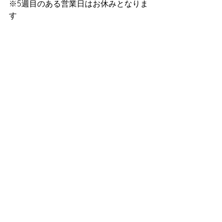
※5週目のある営業日はお休みとなりま
す
TEL：0797-78-8705
お問合せはこちらから
すべて表示
最新記事