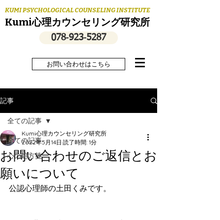
KUMI PSYCHOLOGICAL COUNSELING INSTITUTE
Kumi心理カウンセリング研究所
078‐923‐5287
お問い合わせはこちら
記事
全ての記事
Kumi心理カウンセリング研究所
全ての記事
2022年5月14日
読了時間: 1分
お問い合わせのご返信とお
心の処方箋
願いについて
公認心理師の土田くみです。