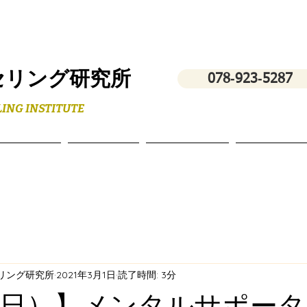
セリング研究所
078‐923‐5287
ING INSTITUTE
フィール
スクール
講演・研修
お問い合わ
セリング研究所
2021年3月1日
読了時間: 3分
8（日）】メンタルサポー