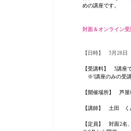
めの講座です。
対面＆オンライン受
【日時】　3月28日（日
【受講料】　3講座で4
　※1講座のみの受
【開催場所】　芦屋K
【講師】　土田　く
【定員】　対面2名