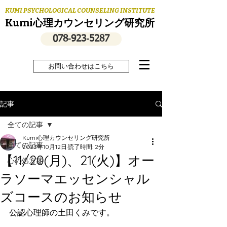
KUMI PSYCHOLOGICAL COUNSELING INSTITUTE
Kumi心理カウンセリング研究所
078‐923‐5287
お問い合わせはこちら
記事
全ての記事
Kumi心理カウンセリング研究所
全ての記事
2023年10月12日
読了時間: 2分
【11/20(月)、21(火)】オー
心の処方箋
ラソーマエッセンシャル
ズコースのお知らせ
公認心理師の土田くみです。