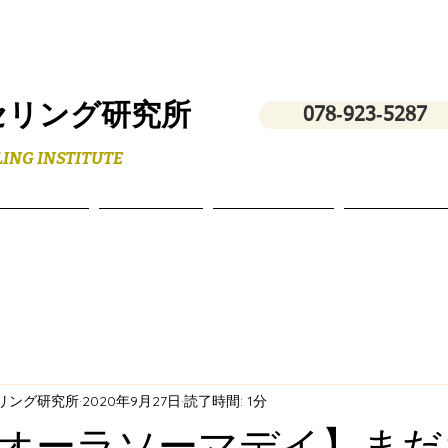
セリング研究所
078‐923‐5287
ING INSTITUTE
フィール
スクール
講演・研修
お問い合わ
セリング研究所
2020年9月27日
読了時間: 1分
オーラソーマデイ】まだ