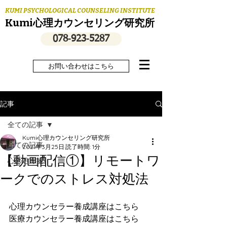
KUMI PSYCHOLOGICAL COUNSELING INSTITUTE
Kumi心理カウンセリング研究所
078‐923‐5287
お問い合わせはこちら
記事
全ての記事
Kumi心理カウンセリング研究所
全ての記事
2021年3月25日
読了時間: 1分
【動画配信①】リモートワ
心の処方箋
ークでのストレス対処法
心理カウンセラー養成講座は
こちら
医療カウンセラー養成講座は
こちら