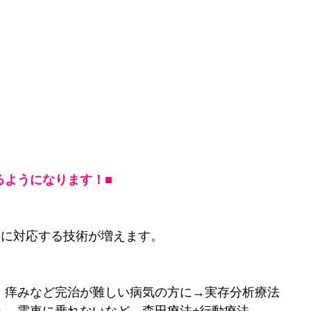
るようになります！■
みに対応する技術が増えます。
、痒みなど完治が難しい病気の方に→実存分析療法
ら、電車に乗れないなど→森田療法+行動療法