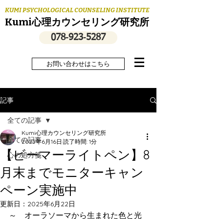
KUMI PSYCHOLOGICAL COUNSELING INSTITUTE
Kumi心理カウンセリング研究所
078‐923‐5287
お問い合わせはこちら
記事
全ての記事
Kumi心理カウンセリング研究所
全ての記事
2025年6月16日
読了時間: 1分
【ビーマーライトペン】8
心の処方箋
月末までモニターキャン
ペーン実施中
更新日：
2025年6月22日
～　オーラソーマから生まれた色と光